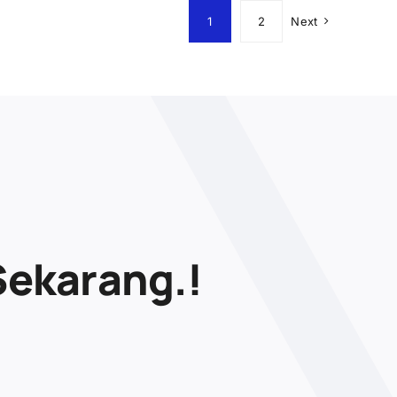
1
2
Next
Sekarang.!