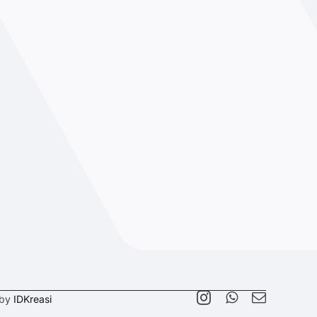
 by
IDKreasi