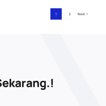
1
2
Next
Sekarang.!