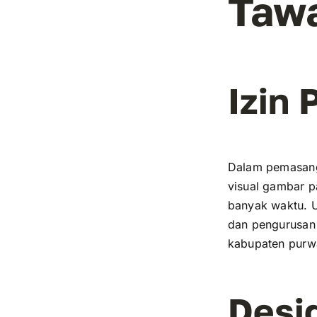
Taw
Izin
Dalam pemasanga
visual gambar p
banyak waktu. 
dan pengurusan 
kabupaten purw
Desi