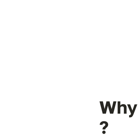
Why 
?