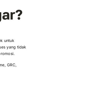
gar?
ek untuk
ses yang tidak
promosi.
ume, GRC,