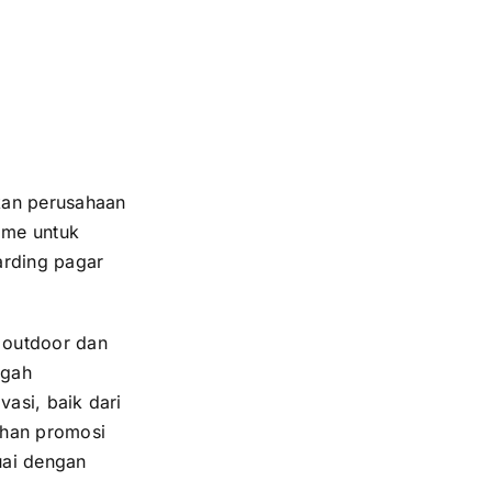
kan perusahaan
lame untuk
rding pagar
 outdoor dan
ngah
asi, baik dari
uhan promosi
uai dengan