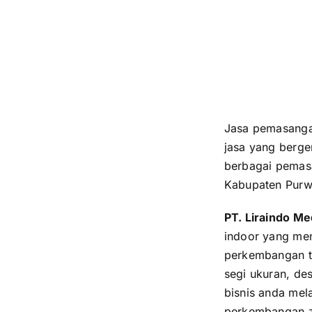
Jasa pemasanga
jasa yang berge
berbagai pemas
Kabupaten Purw
PT. Liraindo M
indoor yang men
perkembangan te
segi ukuran, de
bisnis anda mela
perkembangan 