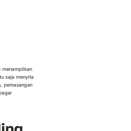
la menampilkan
tu saja menyita
an, pemasangan
pagar
ding