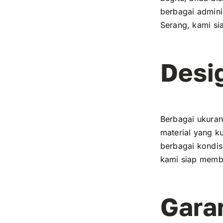
berbagai admini
Serang, kami si
Desi
Berbagai ukura
material yang k
berbagai kondis
kami siap membe
Gara