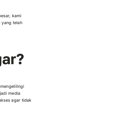
besar, kami
 yang telah
gar?
mengelilingi
jadi media
kses agar tidak