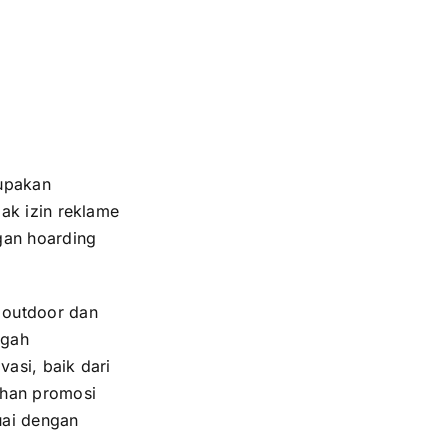
upakan
ak izin reklame
gan hoarding
 outdoor dan
ngah
asi, baik dari
uhan promosi
uai dengan