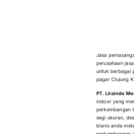
Jasa pemasanga
perusahaan jasa
untuk berbagai
pagar Ciujung 
PT. Liraindo M
indoor yang men
perkembangan te
segi ukuran, de
bisnis anda mela
perkembangan 