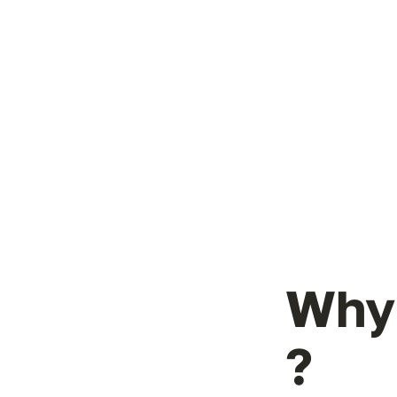
Why 
?