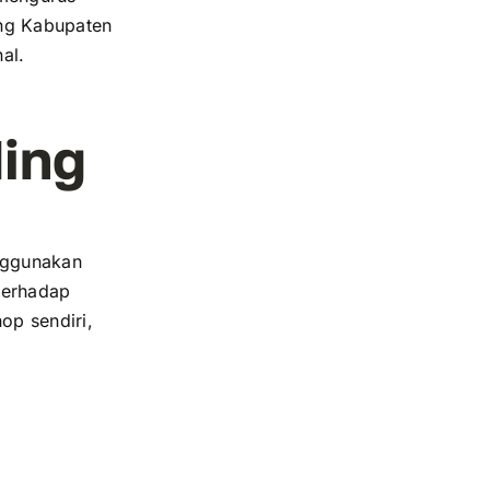
ung Kabupaten
al.
ding
nggunakan
terhadap
op sendiri,