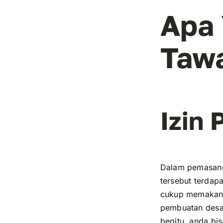
Apa
Taw
Izin
Dalam pemasanga
tersebut terdap
cukup memakan w
pembuatan desa
begitu, anda bi