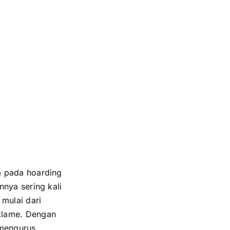
a pada hoarding
nnya sering kali
mulai dari
klame. Dengan
 mengurus