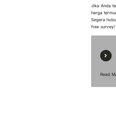
Jika Anda t
harga termur
Segera hubu
free survey
Read M