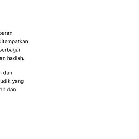
baran
ditempatkan
 berbagai
ian hadiah.
n dan
udik yang
ian dan