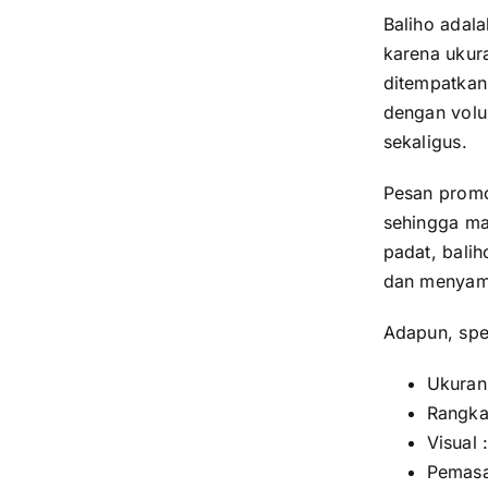
Baliho adala
karena ukur
ditempatkan d
dengan volu
sekaligus.
Pesan promos
sehingga m
padat, balih
dan menyam
Adapun, spes
Ukuran
Rangka
Visual 
Pemas