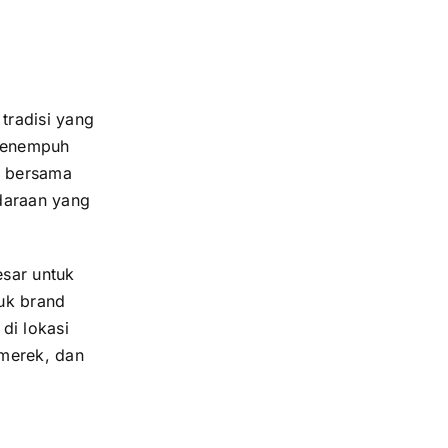
tradisi yang
 menempuh
l bersama
daraan yang
esar untuk
tuk brand
di lokasi
 merek, dan