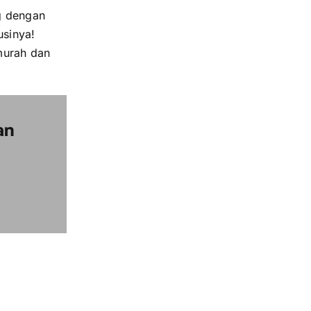
g dengan
usinya!
murah dan
an