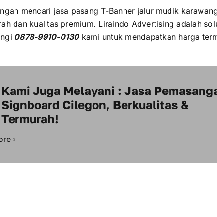
engah mencari jasa pasang T-Banner jalur mudik karawan
ah dan kualitas premium. Liraindo Advertising adalah sol
ngi
0878-9910-0130
kami untuk mendapatkan harga ter
!
Kami Juga Melayani : Jasa Pemasang
Signboard Cilegon, Berkualitas &
Termurah!
ore