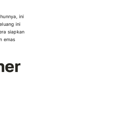
hunnya, ini
luang ini
era siapkan
an emas
ner