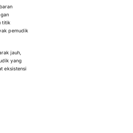
ebaran
ngan
titik
nyak pemudik
arak jauh,
udik yang
t eksistensi