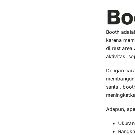
Bo
Booth adala
karena memu
di rest area
aktivitas, s
Dengan cara
membangun 
santai, boo
meningkatka
Adapun, spes
Ukuran
Rangka