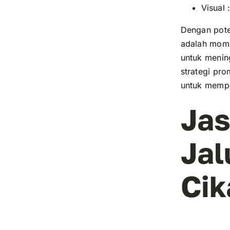
Visual :
Dengan poten
adalah mome
untuk menin
strategi pr
untuk mempe
Jas
Jal
Ci