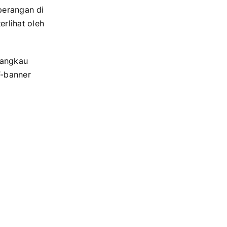
berangan di
rlihat oleh
njangkau
T-banner