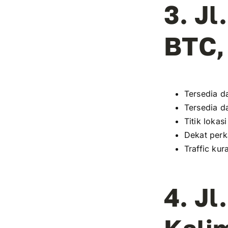
3. J
BTC,
Tersedia da
Tersedia da
Titik lokas
Dekat perk
Traffic kur
4.
Jl