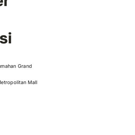
er
si
rumahan Grand
etropolitan Mall