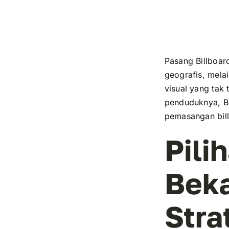
Pasang Billboar
geografis, mela
visual yang tak
penduduknya, Be
pemasangan bil
Pili
Beka
Stra