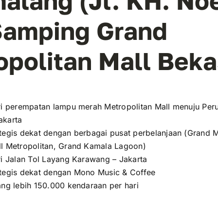
alang (Jl. KH. No
Samping Grand
opolitan Mall Beka
ari perempatan lampu merah Metropolitan Mall menuju Pe
akarta
ategis dekat dengan berbagai pusat perbelanjaan (Grand M
ll Metropolitan, Grand Kamala Lagoon)
ari Jalan Tol Layang Karawang – Jakarta
ategis dekat dengan Mono Music & Coffee
rang lebih 150.000 kendaraan per hari