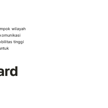
ompok wilayah
 komunikasi
ilitas tinggi
untuk
ard