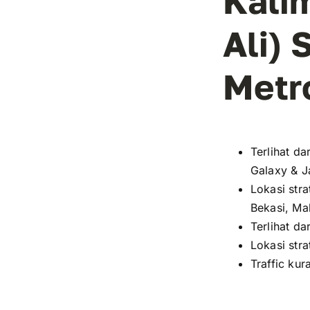
Kalim
Ali)
Metr
Terlihat d
Galaxy & J
Lokasi str
Bekasi, Ma
Terlihat d
Lokasi str
Traffic ku