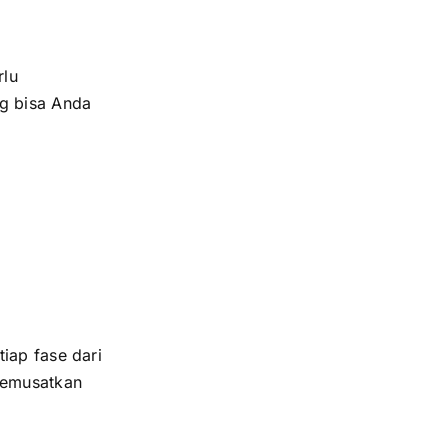
rlu
ng bisa Anda
tiap fase dari
memusatkan