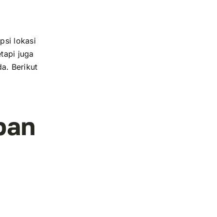
si lokasi
tapi juga
a. Berikut
pan