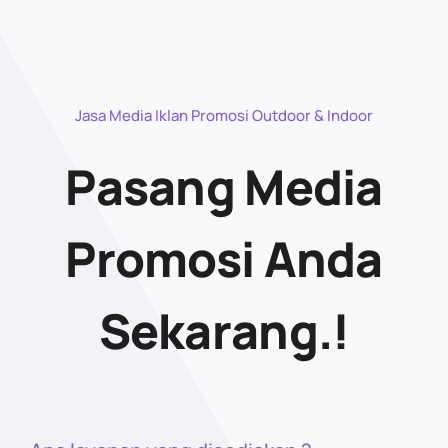
Jasa Media Iklan Promosi Outdoor & Indoor
Pasang Media
Promosi Anda
Sekarang.!