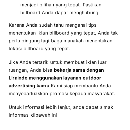
menjadi pilihan yang tepat. Pastikan
billboard Anda dapat menghubung
Karena Anda sudah tahu mengenai tips
menentukan iklan billboard yang tepat, Anda tak
perlu bingung lagi bagaimanakah menentukan
lokasi billboard yang tepat.
Jika Anda tertarik untuk membuat iklan luar
ruangan, Anda bisa
bekerja sama dengan
Liraindo menggunakan layanan outdoor
advertising kamu
Kami siap membantu Anda
menyebarluaskan promosi kepada masyarakat.
Untuk informasi lebih lanjut, anda dapat simak
informasi dibawah ini