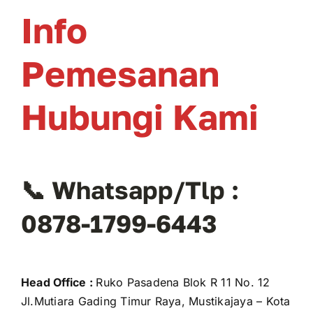
Info
Pemesanan
Hubungi Kami
📞 Whatsapp/Tlp :
0878-1799-6443
Head Office :
Ruko Pasadena Blok R 11 No. 12
Jl.Mutiara Gading Timur Raya, Mustikajaya – Kota