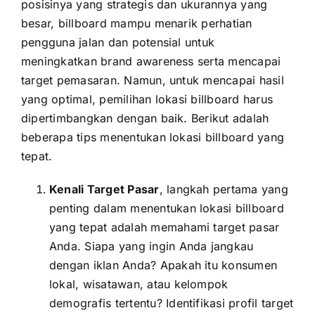
posisinya yang strategis dan ukurannya yang
besar, billboard mampu menarik perhatian
pengguna jalan dan potensial untuk
meningkatkan brand awareness serta mencapai
target pemasaran. Namun, untuk mencapai hasil
yang optimal, pemilihan lokasi billboard harus
dipertimbangkan dengan baik. Berikut adalah
beberapa tips menentukan lokasi billboard yang
tepat.
Kenali Target Pasar
, langkah pertama yang
penting dalam menentukan lokasi billboard
yang tepat adalah memahami target pasar
Anda. Siapa yang ingin Anda jangkau
dengan iklan Anda? Apakah itu konsumen
lokal, wisatawan, atau kelompok
demografis tertentu? Identifikasi profil target