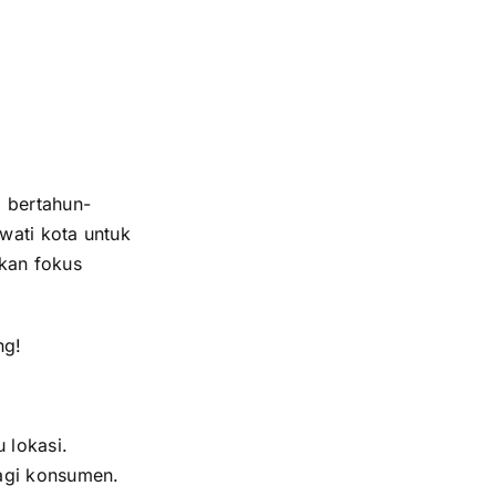
a bertahun-
wati kota untuk
akan fokus
ng!
 lokasi.
bagi konsumen.