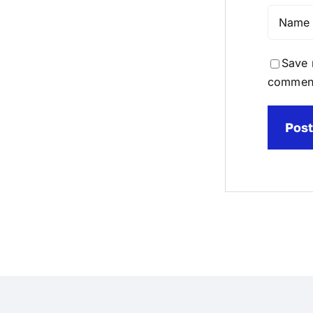
Save 
commen