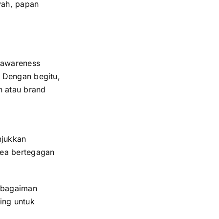
yah, papan
 awareness
 Dengan begitu,
n atau brand
njukkan
rea bertegagan
 bagaiman
ing untuk