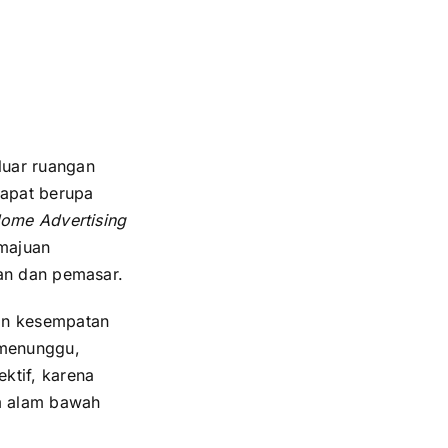
luar ruangan
dapat berupa
ome Advertising
majuan
lan dan pemasar.
an kesempatan
 menunggu,
ktif, karena
m alam bawah