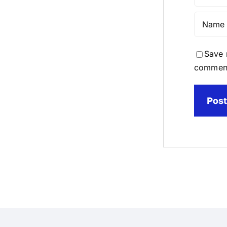
Save 
commen