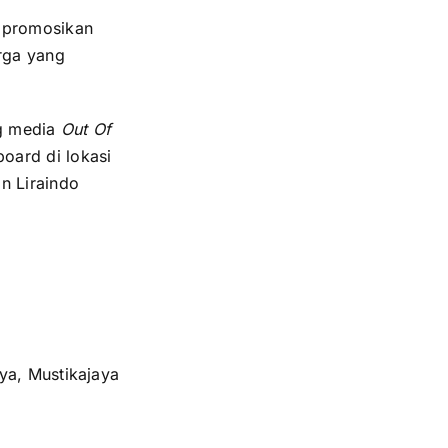
mpromosikan
rga yang
ng media
Out Of
oard di lokasi
n Liraindo
ya, Mustikajaya