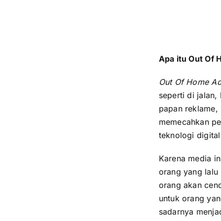
Apa itu Out Of
Out Of Home Ad
seperti di jala
papan reklame, 
memecahkan per
teknologi digit
Karena media i
orang yang lalu
orang akan cend
untuk orang ya
sadarnya menjad